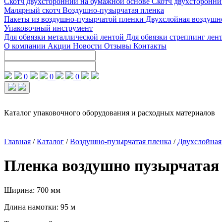
Скотч двухсторонний на бумажной основе
Скотч двухсторонни
Малярный скотч
Воздушно-пузырчатая пленка
Пакеты из воздушно-пузырчатой пленки
Двухслойная воздушн
Упаковочный инструмент
Для обвязки металлической лентой
Для обвязки стреппинг лен
О компании
Акции
Новости
Отзывы
Контакты
0
0
0
Каталог упаковочного оборудования и расходных материалов
Главная
/
Каталог
/
Воздушно-пузырчатая пленка
/
Двухслойная
Пленка воздушно пузырчатая 2-
Ширина: 700 мм
Длина намотки: 95 м