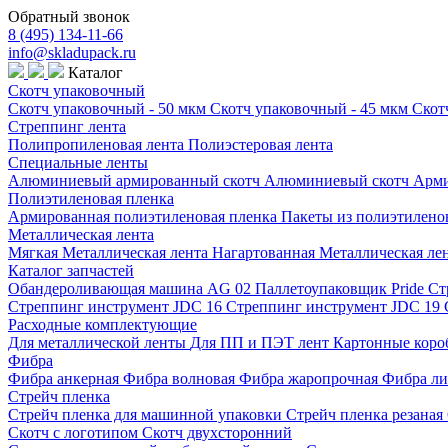
Обратный звонок
8 (495) 134-11-66
info@skladupack.ru
Каталог
Скотч упаковочный
Скотч упаковочный - 50 мкм
Скотч упаковочный - 45 мкм
Скот
Стреппинг лента
Полипропиленовая лента
Полиэстеровая лента
Специальные ленты
Алюминиевый армированный скотч
Алюминиевый скотч
Арми
Полиэтиленовая пленка
Армированная полиэтиленовая пленка
Пакеты из полиэтилен
Металлическая лента
Мягкая Металлическая лента
Нагартованная Металлическая ле
Каталог запчастей
Обандероливающая машина AG 02
Паллетоупаковщик Pride
Ст
Стреппинг инструмент JDC 16
Стреппинг инструмент JDC 19
Расходные комплектующие
Для металлической ленты
Для ПП и ПЭТ лент
Картонные кор
Фибра
Фибра анкерная
Фибра волновая
Фибра жаропрочная
Фибра ли
Стрейч пленка
Стрейч пленка для машинной упаковки
Стрейч пленка резаная
Скотч с логотипом
Скотч двухсторонний