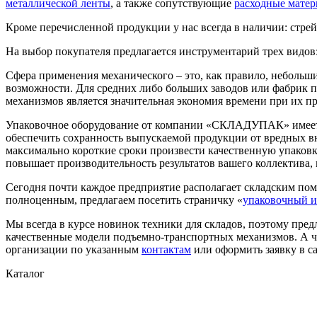
металлической ленты
, а также сопутствующие
расходные мате
Кроме перечисленной продукции у нас всегда в наличии: стре
На выбор покупателя предлагается инструментарий трех видов
Сфера применения механического – это, как правило, небольши
возможности. Для средних либо больших заводов или фабрик 
механизмов является значительная экономия времени при их пр
Упаковочное оборудование от компании «СКЛАДУПАК» имеет ш
обеспечить сохранность выпускаемой продукции от вредных в
максимально короткие сроки произвести качественную упаковк
повышает производительность результатов вашего коллектива,
Сегодня почти каждое предприятие располагает складским пом
полноценным, предлагаем посетить страничку «
упаковочный и
Мы всегда в курсе новинок техники для складов, поэтому пред
качественные модели подъемно-транспортных механизмов. А чт
организации по указанным
контактам
или оформить заявку в са
Каталог
Скотч упаковочный
Стреппинг-лента
Специальные ленты