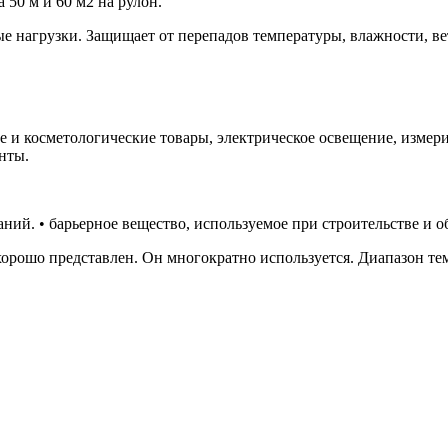
 50 м и 60 м2 на рулон.
 нагрузки. Защищает от перепадов температуры, влажности, вет
 и косметологические товары, электрическое освещение, измерит
нты.
аний. • барьерное вещество, используемое при строительстве и 
рошо представлен. Он многократно используется. Диапазон темп