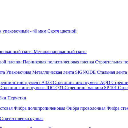
ч упаковочный - 40 мкм
Скотч цветной
рованный скотч
Металлизированный скотч
овой пленки
Парниковая полиэтиленовая пленка
Строительная п
нта
Упаковочная Металлическая лента SIGNODE
Стальная лента
реппинг инструмент A333
Стреппинг инструмент AQD
Стреппи
Стреппинг инструмент JDC Q31
Стреппинг машина SP 101
Стре
обки
Перчатки
стовая
Фибра полипропиленовая
Фибра проволочная
Фибра сте
Стрейч пленка ручная