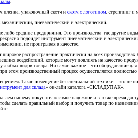
риалы
.
йч пленка, упаковочный скотч и
скотч с логотипом
, стреппинг и
: механический, пневматический и электрический.
е либо средние предприятия. Это производства, где другие виды
прекрасно подойдет инструмент пневматический и электрически
именении, не проигрывая в качестве.
ирокое распространение практически на всех производствах Р
нешних воздействий, которые могут повлиять на качество прод
у любых видов товара. Но самое важное – что оборудование дл
 при этом производственный процесс осуществляется полностью
ещением. Такое помещение без специальной техники – это не п
нструмент для склада
» он-лайн каталога «СКЛАДУПАК».
лагаем нашему покупателю самое надежное и в то же время дост
обы сделать правильный выбор и получить товар по назначению
йте.