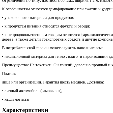
Ограничения по типу: плотность 65 г/м2, ширина 1,2 м, намотка
К особенностям относятся демпфирование при сжатии и ударные
• упаковочного материала для продуктов:
• к продуктам питания относятся фрукты и овощи;
• к непродовольственным товарам относятся фармакологические
дерева, а также детали транспортных средств и другие компоне
В потребительской таре он может служить наполнителем:
• изоляционный материал для тепло-, влаго- и пароизоляции зд
Преимущества: Не токсичен. Он тонкий, довольно прочный и хо
Платеж:
лица или организации. Гарантия шесть месяцев. Доставка:
• личный автомобиль (самовывоз),
• наши логисты
Характеристики