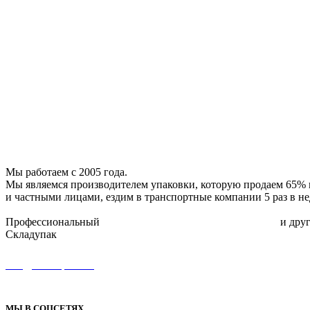
Полиэтиленовая пленка
Металлическая лента
Каталог запчастей
Расходные комплектующие
Фибра
Стрейч плёнка
Скотч с логотипом
Скотч двухсторонний
Малярный скотч
Воздушно-пузырчатая пленка
Упаковочный инструмент
Мы работаем с 2005 года.
Мы являемся производителем упаковки, которую продаем 65% 
и частными лицами, ездим в транспортные компании 5 раз в не
Профессиональный
упаковочный инструмент для склада
и друг
Складупак
8 (495) 134-11-66
info@skladupack.ru
ТЦ Можайский двор, Западная улица, с100, пгт Новоивановское, Одинцовский 
МЫ В СОЦСЕТЯХ