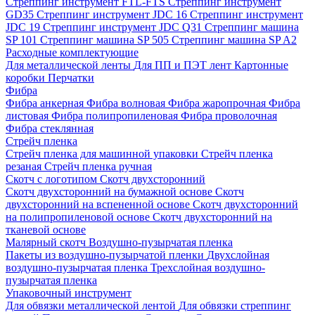
Стреппинг инструмент FTL-FTS
Стреппинг инструмент
GD35
Стреппинг инструмент JDC 16
Стреппинг инструмент
JDC 19
Стреппинг инструмент JDC Q31
Стреппинг машина
SP 101
Стреппинг машина SP 505
Стреппинг машина SP A2
Расходные комплектующие
Для металлической ленты
Для ПП и ПЭТ лент
Картонные
коробки
Перчатки
Фибра
Фибра анкерная
Фибра волновая
Фибра жаропрочная
Фибра
листовая
Фибра полипропиленовая
Фибра проволочная
Фибра стеклянная
Стрейч пленка
Стрейч пленка для машинной упаковки
Стрейч пленка
резаная
Стрейч пленка ручная
Скотч с логотипом
Скотч двухсторонний
Скотч двухсторонний на бумажной основе
Скотч
двухсторонний на вспененной основе
Скотч двухсторонний
на полипропиленовой основе
Скотч двухсторонний на
тканевой основе
Малярный скотч
Воздушно-пузырчатая пленка
Пакеты из воздушно-пузырчатой пленки
Двухслойная
воздушно-пузырчатая пленка
Трехслойная воздушно-
пузырчатая пленка
Упаковочный инструмент
Для обвязки металлической лентой
Для обвязки стреппинг