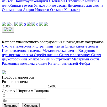
лентой
Паллетоупаковщики
Степлеры
Стреппинг машины
для обвязки грузов
Упаковочные столы
Диспенсер для скотча
О компании
Акции
Новости
Отзывы
Контакты
0
0
0
Каталог упаковочного оборудования и расходных материалов
Скотч упаковочный
Стреппинг лента
Специальные ленты
Полиэтиленовая пленка
Металлическая лента
Воздушно-
пузырчатая пленка
Стрейч пленка
Скотч с логотипом
Скотч
двухсторонний
Упаковочный инструмент
Малярный скотч
Расходные комплектующие
Каталог запчастей
Фибра
Подбор параметров
Розничная цена
Длина x Ширина x Толщина