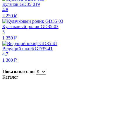
Кулачок GD35-019
4.8
2 250 ₽
Кулачковый ролик GD35-03
5
1 350 ₽
Ведущий шкиф GD35-41
4.7
1 300 ₽
Показывать по
Каталог
Скотч упаковочный
Стреппинг-лента
Специальные ленты
Полиэтиленовая пленка
Металлическая лента
Каталог запчастей
Расходные комплектующие
Фибра
Стрейч плёнка
Скотч с логотипом