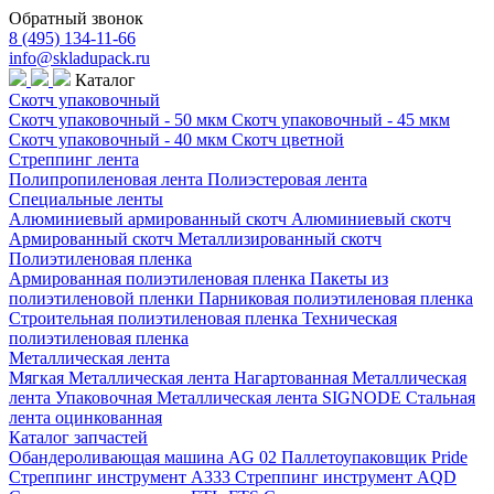
Обратный звонок
8 (495) 134-11-66
info@skladupack.ru
Каталог
Скотч упаковочный
Скотч упаковочный - 50 мкм
Скотч упаковочный - 45 мкм
Скотч упаковочный - 40 мкм
Скотч цветной
Стреппинг лента
Полипропиленовая лента
Полиэстеровая лента
Специальные ленты
Алюминиевый армированный скотч
Алюминиевый скотч
Армированный скотч
Металлизированный скотч
Полиэтиленовая пленка
Армированная полиэтиленовая пленка
Пакеты из
полиэтиленовой пленки
Парниковая полиэтиленовая пленка
Строительная полиэтиленовая пленка
Техническая
полиэтиленовая пленка
Металлическая лента
Мягкая Металлическая лента
Нагартованная Металлическая
лента
Упаковочная Металлическая лента SIGNODE
Стальная
лента оцинкованная
Каталог запчастей
Обандероливающая машина AG 02
Паллетоупаковщик Pride
Стреппинг инструмент A333
Стреппинг инструмент AQD