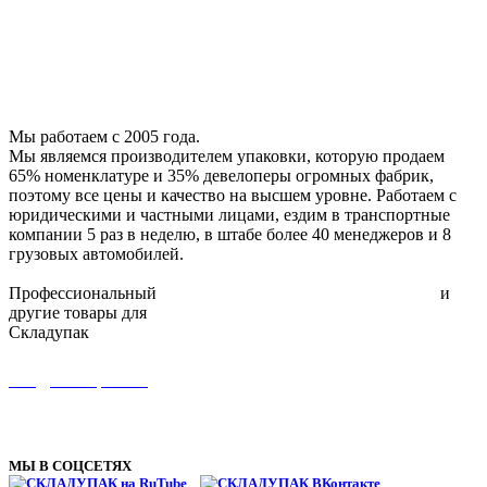
Скотч двухсторонний
Малярный скотч
Воздушно-пузырчатая пленка
Упаковочный инструмент
Мы работаем с 2005 года.
Мы являемся производителем упаковки, которую продаем
65% номенклатуре и 35% девелоперы огромных фабрик,
поэтому все цены и качество на высшем уровне. Работаем с
юридическими и частными лицами, ездим в транспортные
компании 5 раз в неделю, в штабе более 40 менеджеров и 8
грузовых автомобилей.
Профессиональный
упаковочный инструмент для склада
и
другие товары для
упаковки
Складупак
8 (495) 134-11-66
info@skladupack.ru
ТЦ Можайский двор, Западная улица, с100, пгт Новоивановское,
Одинцовский г.о., Московская область
МЫ В СОЦСЕТЯХ