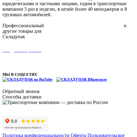
юридическими и частными лицами, ездим в транспортные
компании 5 раз в неделю, в штабе более 40 менеджеров и 8
грузовых автомобилей.
Профессиональный
упаковочный инструмент для склада
и
другие товары для
упаковки
Складупак
8 (495) 134-11-66
info@skladupack.ru
ТЦ Можайский двор, Западная улица, с100, пгт Новоивановское,
Одинцовский г.о., Московская область
МЫ В СОЦСЕТЯХ
Обратный звонок
Способы доставки
Политика конфиденциальности
Оферта
Пользовательское