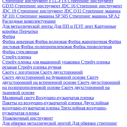
Стреппинг инструмент FTL-FTS
Стреппинг инструмент
GD35
Стреппинг инструмент JDC 16
Стреппинг инструмент
JDC 19
Стреппинг инструмент JDC Q31
Стреппинг машина
SP 101
Стреппинг машина SP 505
Стреппинг машина SP A2
Расходные комплектующие
Для металлической ленты
Для ПП и ПЭТ лент
Картонные
коробки
Перчатки
Фибра
Фибра анкерная
Фибра волновая
Фибра жаропрочная
Фибра
листовая
Фибра полипропиленовая
Фибра проволочная
Фибра стеклянная
Стрейч пленка
Стрейч пленка для машинной упаковки
Стрейч пленка
резаная
Стрейч пленка ручная
Скотч с логотипом
Скотч двухсторонний
Скотч двухсторонний на бумажной основе
Скотч
двухсторонний на вспененной основе
Скотч двухсторонний
на полипропиленовой основе
Скотч двухсторонний на
тканевой основе
Малярный скотч
Воздушно-пузырчатая пленка
Пакеты из воздушно-пузырчатой пленки
Двухслойная
воздушно-пузырчатая пленка
Трехслойная воздушно-
пузырчатая пленка
Упаковочный инструмент
Для обвязки металлической лентой
Для обвязки стреппинг