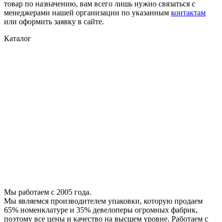
товар по назначению, вам всего лишь нужно связаться с
менеджерами нашей организации по указанным
контактам
или оформить заявку в сайте.
Каталог
Скотч упаковочный
Стреппинг-лента
Специальные ленты
Полиэтиленовая пленка
Металлическая лента
Каталог запчастей
Расходные комплектующие
Фибра
Стрейч плёнка
Скотч с логотипом
Скотч двухсторонний
Малярный скотч
Воздушно-пузырчатая пленка
Упаковочный инструмент
Мы работаем с 2005 года.
Мы являемся производителем упаковки, которую продаем
65% номенклатуре и 35% девелоперы огромных фабрик,
поэтому все цены и качество на высшем уровне. Работаем с