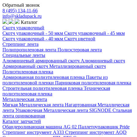
Обратный звонок
8 (495) 134-11-66
info@skladupack.ru
Каталог
Скотч упаковочный
Скотч упаковочный - 50 мкм
Скотч упаковочный - 45 мкм
Скотч упаковочный - 40 мкм
Скотч цветной
Стреппинг лента
Полипропиленовая лента
Полиэстеровая лента
Специальные ленты
Алюминиевый армированный скотч
Алюминиевый скотч
Армированный скотч
Металлизированный скотч
Полиэтиленовая пленка
Армированная полиэтиленовая пленка
Пакеты из
полиэтиленовой пленки
Парниковая полиэтиленовая пленка
Строительная полиэтиленовая пленка
Техническая
полиэтиленовая пленка
Металлическая лента
Мягкая Металлическая лента
Нагартованная Металлическая
лента
Упаковочная Металлическая лента SIGNODE
Стальная
лента оцинкованная
Каталог запчастей
Обандероливающая машина AG 02
Паллетоупаковщик Pride
Стреппинг инструмент A333
Стреппинг инструмент AQD