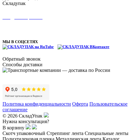
Складупак
8 (495) 134-11-66
info@skladupack.ru
ТЦ Можайский двор, Западная улица, с100, пгт Новоивановское,
Одинцовский г.о., Московская область
МЫ В СОЦСЕТЯХ
Обратный звонок
Способы доставки
Политика конфиденциальности
Оферта
Пользовательское
соглашение
© 2026 СкладУпак
Нужна консультация?
В корзину
Скотч упаковочный
Стреппинг лента
Специальные ленты
Полиэтиленовая пленка
Металлическая лента
Каталог