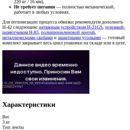
220 кг / 16 мм).
Не требует питания
— полностью механический,
работает в любых условиях.
Для оптимизации процесса обвязки рекомендуем дополнить
H-42 следующим:
натяжным устройством H-21GS
,
тележкой-
размотчиком H-83
,
полипропиленовой лентой
,
металлическими скобами
и
защитными уголками
— готовый
комплект закрывает весь цикл упаковки на складе или в цехе.
Характеристики
Вес
3 кг
Тип ленты