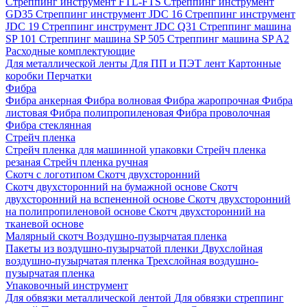
Стреппинг инструмент FTL-FTS
Стреппинг инструмент
GD35
Стреппинг инструмент JDC 16
Стреппинг инструмент
JDC 19
Стреппинг инструмент JDC Q31
Стреппинг машина
SP 101
Стреппинг машина SP 505
Стреппинг машина SP A2
Расходные комплектующие
Для металлической ленты
Для ПП и ПЭТ лент
Картонные
коробки
Перчатки
Фибра
Фибра анкерная
Фибра волновая
Фибра жаропрочная
Фибра
листовая
Фибра полипропиленовая
Фибра проволочная
Фибра стеклянная
Стрейч пленка
Стрейч пленка для машинной упаковки
Стрейч пленка
резаная
Стрейч пленка ручная
Скотч с логотипом
Скотч двухсторонний
Скотч двухсторонний на бумажной основе
Скотч
двухсторонний на вспененной основе
Скотч двухсторонний
на полипропиленовой основе
Скотч двухсторонний на
тканевой основе
Малярный скотч
Воздушно-пузырчатая пленка
Пакеты из воздушно-пузырчатой пленки
Двухслойная
воздушно-пузырчатая пленка
Трехслойная воздушно-
пузырчатая пленка
Упаковочный инструмент
Для обвязки металлической лентой
Для обвязки стреппинг