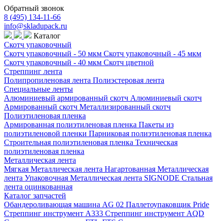
Обратный звонок
8 (495) 134-11-66
info@skladupack.ru
Каталог
Скотч упаковочный
Скотч упаковочный - 50 мкм
Скотч упаковочный - 45 мкм
Скотч упаковочный - 40 мкм
Скотч цветной
Стреппинг лента
Полипропиленовая лента
Полиэстеровая лента
Специальные ленты
Алюминиевый армированный скотч
Алюминиевый скотч
Армированный скотч
Металлизированный скотч
Полиэтиленовая пленка
Армированная полиэтиленовая пленка
Пакеты из
полиэтиленовой пленки
Парниковая полиэтиленовая пленка
Строительная полиэтиленовая пленка
Техническая
полиэтиленовая пленка
Металлическая лента
Мягкая Металлическая лента
Нагартованная Металлическая
лента
Упаковочная Металлическая лента SIGNODE
Стальная
лента оцинкованная
Каталог запчастей
Обандероливающая машина AG 02
Паллетоупаковщик Pride
Стреппинг инструмент A333
Стреппинг инструмент AQD