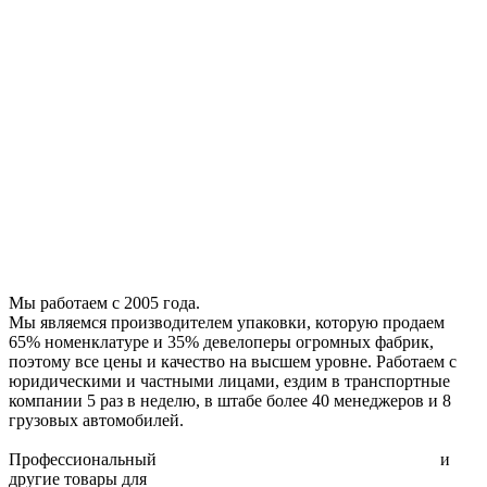
Стреппинг-лента
Специальные ленты
Полиэтиленовая пленка
Металлическая лента
Каталог запчастей
Расходные комплектующие
Фибра
Стрейч плёнка
Скотч с логотипом
Скотч двухсторонний
Малярный скотч
Воздушно-пузырчатая пленка
Упаковочный инструмент
Мы работаем с 2005 года.
Мы являемся производителем упаковки, которую продаем
65% номенклатуре и 35% девелоперы огромных фабрик,
поэтому все цены и качество на высшем уровне. Работаем с
юридическими и частными лицами, ездим в транспортные
компании 5 раз в неделю, в штабе более 40 менеджеров и 8
грузовых автомобилей.
Профессиональный
упаковочный инструмент для склада
и
другие товары для
упаковки