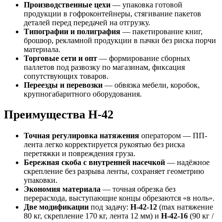
Производственные цехи
— упаковка готовой
продукции в гофроконтейнеры, стягивание пакетов
деталей перед передачей на отгрузку.
Типографии и полиграфия
— пакетирование книг,
брошюр, рекламной продукции в пачки без риска порчи
материала.
Торговые сети и опт
— формирование сборных
паллетов под развозку по магазинам, фиксация
сопутствующих товаров.
Переезды и перевозки
— обвязка мебели, коробок,
крупногабаритного оборудования.
Преимущества H-42
Точная регулировка натяжения
оператором — ПП-
лента легко корректируется рукоятью без риска
перетяжки и повреждения груза.
Бережная скоба с внутренней насечкой
— надёжное
скрепление без разрыва ленты, сохраняет геометрию
упаковки.
Экономия материала
— точная обрезка без
перерасхода, выступающие концы обрезаются «в ноль».
Две модификации
под задачу:
H-42-12
(max натяжение
80 кг, скрепление 170 кг, лента 12 мм) и
H-42-16
(90 кг /