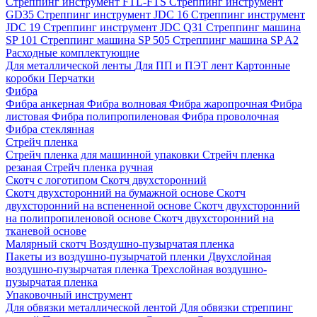
Стреппинг инструмент FTL-FTS
Стреппинг инструмент
GD35
Стреппинг инструмент JDC 16
Стреппинг инструмент
JDC 19
Стреппинг инструмент JDC Q31
Стреппинг машина
SP 101
Стреппинг машина SP 505
Стреппинг машина SP A2
Расходные комплектующие
Для металлической ленты
Для ПП и ПЭТ лент
Картонные
коробки
Перчатки
Фибра
Фибра анкерная
Фибра волновая
Фибра жаропрочная
Фибра
листовая
Фибра полипропиленовая
Фибра проволочная
Фибра стеклянная
Стрейч пленка
Стрейч пленка для машинной упаковки
Стрейч пленка
резаная
Стрейч пленка ручная
Скотч с логотипом
Скотч двухсторонний
Скотч двухсторонний на бумажной основе
Скотч
двухсторонний на вспененной основе
Скотч двухсторонний
на полипропиленовой основе
Скотч двухсторонний на
тканевой основе
Малярный скотч
Воздушно-пузырчатая пленка
Пакеты из воздушно-пузырчатой пленки
Двухслойная
воздушно-пузырчатая пленка
Трехслойная воздушно-
пузырчатая пленка
Упаковочный инструмент
Для обвязки металлической лентой
Для обвязки стреппинг