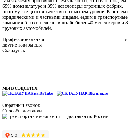
Мы являемся производителем упаковки, которую продаем
65% номенклатуре и 35% девелоперы огромных фабрик,
поэтому все цены и качество на высшем уровне. Работаем с
юридическими и частными лицами, ездим в транспортные
компании 5 раз в неделю, в штабе более 40 менеджеров и 8
грузовых автомобилей.
Профессиональный
упаковочный инструмент для склада
и
другие товары для
упаковки
Складупак
8 (495) 134-11-66
info@skladupack.ru
ТЦ Можайский двор, Западная улица, с100, пгт Новоивановское,
Одинцовский г.о., Московская область
МЫ В СОЦСЕТЯХ
Обратный звонок
Способы доставки