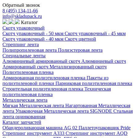
Обратный звонок
8 (495) 134-11-66
info@skladupack.ru
Каталог
Скотч упаковочный
Скотч упаковочный - 50 мкм
Скотч упаковочный - 45 мкм
Скотч упаковочный - 40 мкм
Скотч цветной
Стреппинг лента
Полипропиленовая лента
Полиэстеровая лента
Специальные ленты
Алюминиевый армированный скотч
Алюминиевый скотч
Армированный скотч
Металлизированный скотч
Полиэтиленовая пленка
Армированная полиэтиленовая пленка
Пакеты из
полиэтиленовой пленки
Парниковая полиэтиленовая пленка
Строительная полиэтиленовая пленка
Техническая
полиэтиленовая пленка
Металлическая лента
Мягкая Металлическая лента
Нагартованная Металлическая
лента
Упаковочная Металлическая лента SIGNODE
Стальная
лента оцинкованная
Каталог запчастей
Обандероливающая машина AG 02
Паллетоупаковщик Pride
Стреппинг инструмент A333
Стреппинг инструмент AQD