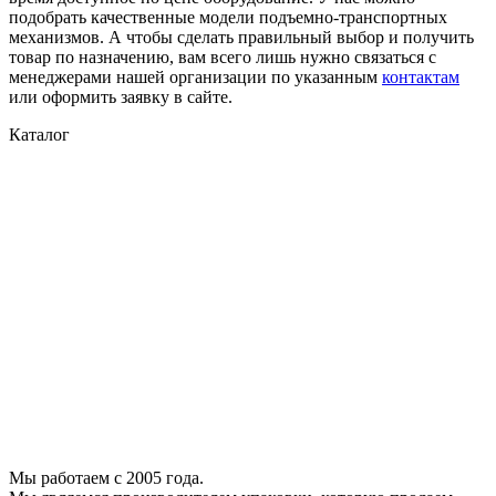
подобрать качественные модели подъемно-транспортных
механизмов. А чтобы сделать правильный выбор и получить
товар по назначению, вам всего лишь нужно связаться с
менеджерами нашей организации по указанным
контактам
или оформить заявку в сайте.
Каталог
Скотч упаковочный
Стреппинг-лента
Специальные ленты
Полиэтиленовая пленка
Металлическая лента
Каталог запчастей
Расходные комплектующие
Фибра
Стрейч плёнка
Скотч с логотипом
Скотч двухсторонний
Малярный скотч
Воздушно-пузырчатая пленка
Упаковочный инструмент
Мы работаем с 2005 года.