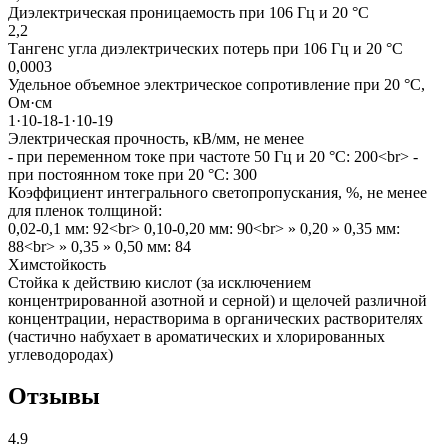
Диэлектрическая проницаемость при 106 Гц и 20 °С
2,2
Тангенс угла диэлектрических потерь при 106 Гц и 20 °С
0,0003
Удельное объемное электрическое сопротивление при 20 °С,
Ом·см
1·10-18-1·10-19
Электрическая прочность, кВ/мм, не менее
- при переменном токе при частоте 50 Гц и 20 °С: 200<br> -
при постоянном токе при 20 °С: 300
Коэффициент интегрального светопропускания, %, не менее
для пленок толщиной:
0,02-0,1 мм: 92<br> 0,10-0,20 мм: 90<br> » 0,20 » 0,35 мм:
88<br> » 0,35 » 0,50 мм: 84
Химстойкость
Стойка к действию кислот (за исключением
концентрированной азотной и серной) и щелочей различной
концентрации, нерастворима в органических растворителях
(частично набухает в ароматических и хлорированных
углеводородах)
Отзывы
4.9