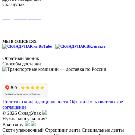
Складупак
8 (495) 134-11-66
info@skladupack.ru
ТЦ Можайский двор, Западная улица, с100, пгт Новоивановское,
Одинцовский г.о., Московская область
МЫ В СОЦСЕТЯХ
Обратный звонок
Способы доставки
Политика конфиденциальности
Оферта
Пользовательское
соглашение
© 2026 СкладУпак
Нужна консультация?
В корзину
Скотч упаковочный
Стреппинг лента
Специальные ленты