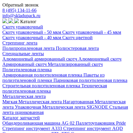
Обратный звонок
8 (495) 134-11-66
info@skladupack.ru
Каталог
Скотч упаковочный
Скотч упаковочный - 50 мкм
Скотч упаковочный - 45 мкм
Скотч упаковочный - 40 мкм
Скотч цветной
Стреппинг лента
Полипропиленовая лента
Полиэстеровая лента
Специальные ленты
Алюминиевый армированный скотч
Алюминиевый скотч
Армированный скотч
Металлизированный скотч
Полиэтиленовая пленка
Армированная полиэтиленовая пленка
Пакеты из
полиэтиленовой пленки
Парниковая полиэтиленовая пленка
Строительная полиэтиленовая пленка
Техническая
полиэтиленовая пленка
Металлическая лента
Мягкая Металлическая лента
Нагартованная Металлическая
лента
Упаковочная Металлическая лента SIGNODE
Стальная
лента оцинкованная
Каталог запчастей
Обандероливающая машина AG 02
Паллетоупаковщик Pride
Стреппинг инструмент A333
Стреппинг инструмент AQD