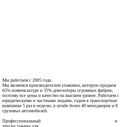
Стреппинг-лента
Специальные ленты
Полиэтиленовая пленка
Металлическая лента
Каталог запчастей
Расходные комплектующие
Фибра
Стрейч плёнка
Скотч с логотипом
Скотч двухсторонний
Малярный скотч
Воздушно-пузырчатая пленка
Упаковочный инструмент
Мы работаем с 2005 года.
Мы являемся производителем упаковки, которую продаем
65% номенклатуре и 35% девелоперы огромных фабрик,
поэтому все цены и качество на высшем уровне. Работаем с
юридическими и частными лицами, ездим в транспортные
компании 5 раз в неделю, в штабе более 40 менеджеров и 8
грузовых автомобилей.
Профессиональный
упаковочный инструмент для склада
и
другие товары для
упаковки