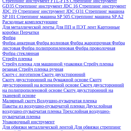
Стреппинг инструмент FTL-FTS
Стреппинг инструмент
GD35
Стреппинг инструмент JDC 16
Стреппинг инструмент
JDC 19
Стреппинг инструмент JDC Q31
Стреппинг машина
SP 101
Стреппинг машина SP 505
Стреппинг машина SP A2
Расходные комплектующие
Для металлической ленты
Для ПП и ПЭТ лент
Картонные
коробки
Перчатки
Фибра
Фибра анкерная
Фибра волновая
Фибра жаропрочная
Фибра
листовая
Фибра полипропиленовая
Фибра проволочная
Фибра стеклянная
Стрейч пленка
Стрейч пленка для машинной упаковки
Стрейч пленка
резаная
Стрейч пленка ручная
Скотч с логотипом
Скотч двухсторонний
Скотч двухсторонний на бумажной основе
Скотч
двухсторонний на вспененной основе
Скотч двухсторонний
на полипропиленовой основе
Скотч двухсторонний на
тканевой основе
Малярный скотч
Воздушно-пузырчатая пленка
Пакеты из воздушно-пузырчатой пленки
Двухслойная
воздушно-пузырчатая пленка
Трехслойная воздушно-
пузырчатая пленка
Упаковочный инструмент
Для обвязки металлической лентой
Для обвязки стреппинг