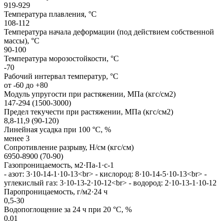
919-929
Температура плавления, °С
108-112
Температура начала деформации (под действием собственной
массы), °С
90-100
Температура морозостойкости, °С
-70
Рабочий интервал температур, °С
от -60 до +80
Модуль упругости при растяжении, МПа (кгс/см2)
147-294 (1500-3000)
Предел текучести при растяжении, МПа (кгс/см2)
8,8-11,9 (90-120)
Линейная усадка при 100 °С, %
менее 3
Сопротивление разрыву, Н/см (кгс/см)
6950-8900 (70-90)
Газопроницаемость, м2·Па-1·с-1
- азот: 3·10-14-1·10-13<br> - кислород: 8·10-14-5·10-13<br> -
углекислый газ: 3·10-13-2·10-12<br> - водород: 2·10-13-1·10-12
Паропроницаемость, г/м2·24 ч
0,5-30
Водопоглощение за 24 ч при 20 °С, %
0,01